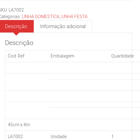
stiloGrill
45cmx4m
SKU:
LA7002
quantidade
Categorias:
LINHA DOMESTICA
,
LINHA FESTA
Descrição
Informação adicional
Descrição
Cod. Ref
Embalagem
Quantidade
45cm x 4m
LA7002
Unidade
1