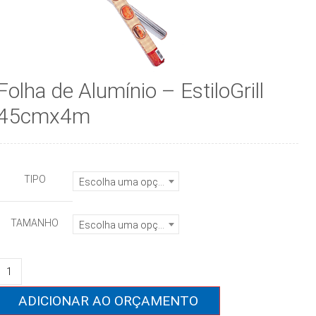
Folha de Alumínio – EstiloGrill
45cmx4m
TIPO
Escolha uma opção
TAMANHO
Escolha uma opção
Folha
de
Alumínio
ADICIONAR AO ORÇAMENTO