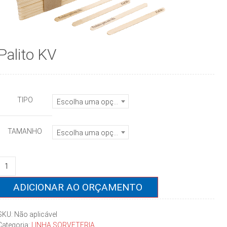
Palito KV
TIPO
Escolha uma opção
TAMANHO
Escolha uma opção
alito
KV
quantidade
ADICIONAR AO ORÇAMENTO
SKU:
Não aplicável
Categoria:
LINHA SORVETERIA