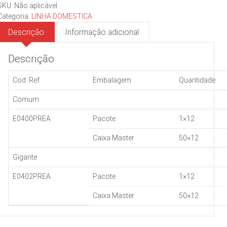
SKU:
Não aplicável
Categoria:
LINHA DOMESTICA
Descrição
Informação adicional
Descrição
Cod. Ref
Embalagem
Quantidade
Comum
E0400PREA
Pacote
1×12
Caixa Master
50×12
Gigante
E0402PREA
Pacote
1×12
Caixa Master
50×12