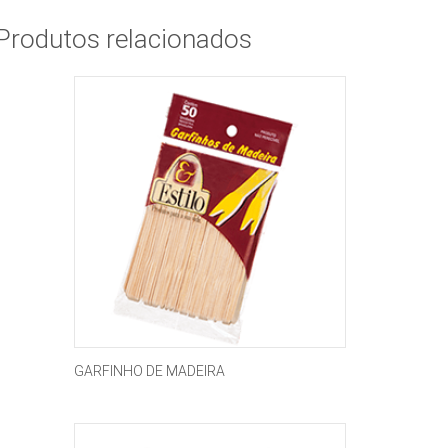
Produtos relacionados
GARFINHO DE MADEIRA
Este
produto
tem