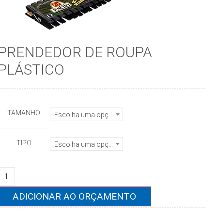
PRENDEDOR DE ROUPA
PLÁSTICO
TAMANHO
Escolha uma opção
TIPO
Escolha uma opção
PRENDEDOR
DE
ROUPA
ADICIONAR AO ORÇAMENTO
PLÁSTICO
quantidade